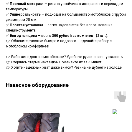
✅
Прочный материал
— резина устойчива к истиранию и перепадам
температуры.
✅
Универсальность
— подходит на большинство мотоблоков с трубой
диаметром 25 мм.
✅
Простая установка
— легко надеваются без использования
специнструмента.
✅
Выгодная цена
— всего
300 рублей за комплект (2 шт.)
.
👉 Обновите рукоятки быстро и недорого — сделайте работу с
мотоблоком комфортнее!
👉 Работаете долго с мотоблоком? Удобные ручки снизят усталость.
👉 Стерлись старые накладки? Поменяйте их за 5 минут.
👉 Хотите надёжный хват даже зимой? Резина не дубеет на холоде.
Навесное оборудование
Оставьте свои контакты - мы свяжемся с
вами, и ответим на все вопросы