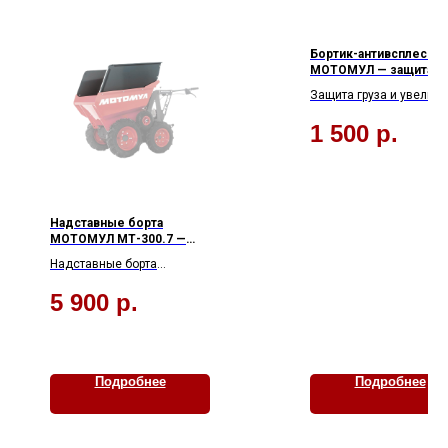
Оставьте свои контакты - мы свяжемся с
вами, и ответим на все вопросы
Бортик-антивсплеск
МОТОМУЛ — защита гр
и +объём кузова
Защита груза и увелич
объёма кузова — бортик
1 500
р.
антивсплеск МОТОМУЛ
предотвращает
расплескивание
жидкостей и просыпан
материалов. Крепление
штатные отверстия и
Надставные борта
возможность откидыва
МОТОМУЛ МТ-300.7 —
больше объёма кузова за
вверх упрощают монтаж
Надставные борта
один рейс
эксплуатацию. Подходи
МОТОМУЛ МТ-300.7
для мототележек
5 900
р.
увеличивают объём кузова
МОТОМУЛ МТ-300.
на 30–50%. Совместимы со
всеми моделями серии
МТ-300.7. Прочные, быстро
устанавливаются и легко
Подробнее
Подробнее
снимаются.